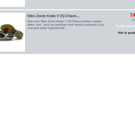
74
Nike Zoom Kobe V (5) Chaos...
Di
Pas cher Nike Zoom Kobe V (5) Chaos édition marine
blanc vert , tous les produits sont vendus presque à sa
Ajouter au pa
cost.just saisir l'opportunité
Voir le prod