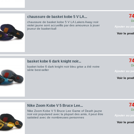
74
chaussure de basket kobe 5 V LA...
Di
chaussure de basket kobe 5 V LA Lakers Away noir
violet jaune sont accueillis par des amoureux à jouer
Ajouter au pa
joueur de basket-ball
Voir le prod
74
basket kobe 6 dark knight noir...
Di
basket kobe 6 dark knight noir bleu grise a été notre
série best-seller
Ajouter au pa
Voir le prod
74
Nike Zoom Kobe V 5 Bruce Lee...
Di
Nike Zoom Kobe V 5 Bruce Lee Game of Death jaune
noir est populared avec la plupart des amis, il peut être
Ajouter au pa
satistied avec de nombreuses personnes
Voir le prod