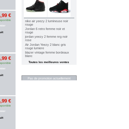
,99 €
sponible
nike air yeezy 2 lumineuse noir
rouge
nier
Jordan 6 retro femme noir et
rouge
uit
jordan yeezy 2 femme nrg noir
rose
Air Jordan Yeezy 2 blanc gris
rouge lumiere
blazer vintage femme bordeaux
blanc
,99 €
Toutes les meilleures ventes
sponible
nier
RÉDUCTIONS
uit
Pas de promotion actuellement
,99 €
sponible
nier
uit