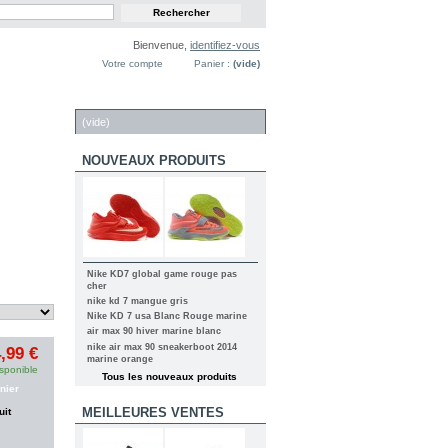
Bienvenue,
identifiez-vous
Votre compte
Panier :
(vide)
PANIER
(vide)
NOUVEAUX PRODUITS
Nike KD7 global game rouge pas
cher
nike kd 7 mangue gris
Nike KD 7 usa Blanc Rouge marine
air max 90 hiver marine blanc
nike air max 90 sneakerboot 2014
,99 €
marine orange
sponible
Tous les nouveaux produits
nier
MEILLEURES VENTES
uit