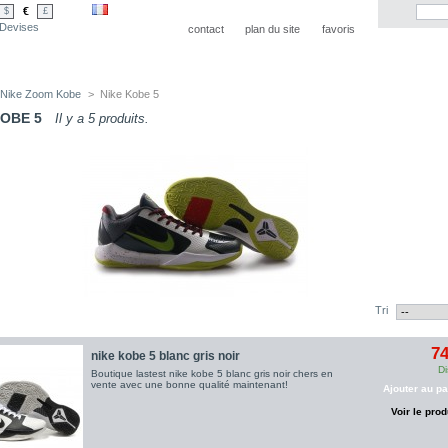
€
$
£
Devises
contact
plan du site
favoris
Nike Zoom Kobe
>
Nike Kobe 5
KOBE 5
Il y a 5 produits.
Tri
74
nike kobe 5 blanc gris noir
Di
Boutique lastest nike kobe 5 blanc gris noir chers en
vente avec une bonne qualité maintenant!
Ajouter au pa
Voir le prod