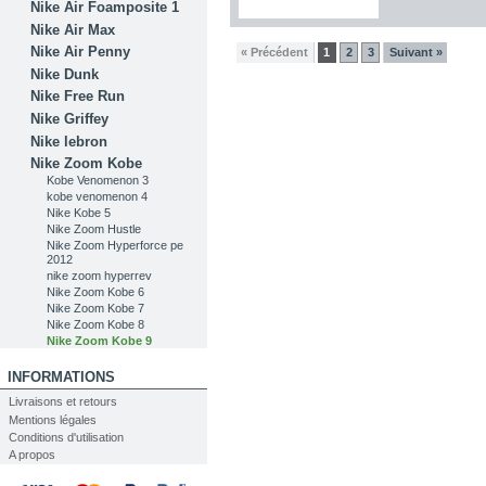
Nike Air Foamposite 1
Nike Air Max
Nike Air Penny
« Précédent
1
2
3
Suivant »
Nike Dunk
Nike Free Run
Nike Griffey
Nike lebron
Nike Zoom Kobe
Kobe Venomenon 3
kobe venomenon 4
Nike Kobe 5
Nike Zoom Hustle
Nike Zoom Hyperforce pe
2012
nike zoom hyperrev
Nike Zoom Kobe 6
Nike Zoom Kobe 7
Nike Zoom Kobe 8
Nike Zoom Kobe 9
INFORMATIONS
Livraisons et retours
Mentions légales
Conditions d'utilisation
A propos