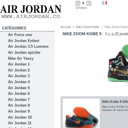
€
$
£
Devises
Accueil
>
Nike Zoom Kobe
>
Nike Zoom Kobe
CATÉGORIES
NIKE ZOOM KOBE 9
Il y a 22 produ
Air Force one
Air Jordan Enfant
Air Jordan 3.5 Lumiere
Air Jordan spizike
Nike Air Yeezy
Air Jordan 1
Air Jordan 2
Air Jordan 3
Air Jordan 4
Air Jordan 5
Air Jordan 6
Air Jordan 7
Nike Kobe 9 El
Air Jordan 8
Nike Kobe 9 Elite 
marque de sport d
Air Jordan 9
Air Jordan 10
Air Jordan 11